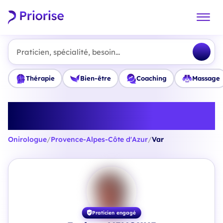
Praticien, spécialité, besoin...
Thérapie
Bien-être
Coaching
Massage
Trouvez le meilleur Onirologue en
Var
Onirologue
/
Provence-Alpes-Côte d'Azur
/
Var
Praticien engagé