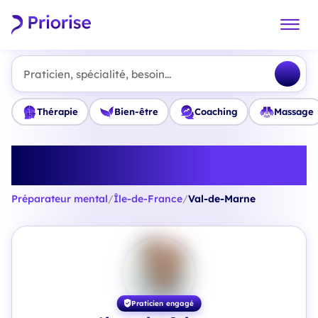
Praticien, spécialité, besoin...
Thérapie
Bien-être
Coaching
Massage
Trouvez le meilleur Préparateur
mental en Val-de-Marne
Préparateur mental
/
Île-de-France
/
Val-de-Marne
Praticien engagé