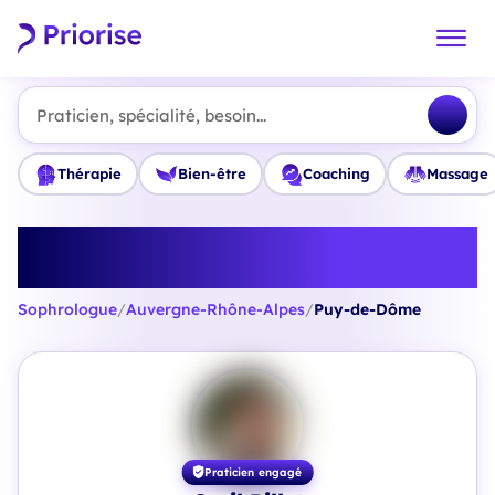
Praticien, spécialité, besoin...
Thérapie
Bien-être
Coaching
Massage
Trouvez le meilleur Sophrologue
en Puy-de-Dôme
Sophrologue
/
Auvergne-Rhône-Alpes
/
Puy-de-Dôme
Praticien engagé