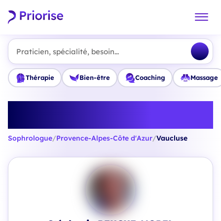
Praticien, spécialité, besoin...
Thérapie
Bien-être
Coaching
Massage
Trouvez le meilleur Sophrologue
en Vaucluse
Sophrologue
/
Provence-Alpes-Côte d'Azur
/
Vaucluse