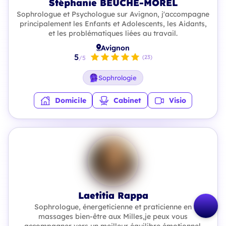
Stéphanie BEUCHE-MOREL
Sophrologue et Psychologue sur Avignon, j'accompagne
principalement les Enfants et Adolescents, les Aidants,
et les problématiques liées au travail.
Avignon
5
(23)
/5
Sophrologie
Domicile
Cabinet
Visio
Laetitia Rappa
Sophrologue, énergeticienne et praticienne en
massages bien-être aux Milles,je peux vous