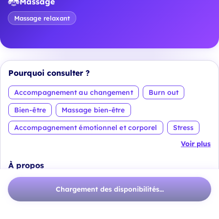
Massage
Massage relaxant
Pourquoi consulter ?
Accompagnement au changement
Burn out
Bien-être
Massage bien-être
Accompagnement émotionnel et corporel
Stress
Voir plus
À propos
Sonora Experiences
Chargement des disponibilités...
est un espace unique de bien-être et de
reconnexion, niché au cœur de Lyon 2, place