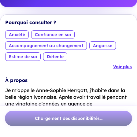
Pourquoi consulter ?
Anxiété
Confiance en soi
Accompagnement au changement
Angoisse
Estime de soi
Détente
Voir plus
À propos
Je m'appelle Anne-Sophie Herrgott, j'habite dans la
belle région lyonnaise. Après avoir travaillé pendant
une vingtaine d'années en agence de
marketing/communication, la vie m'a portée vers
d'autres horizons, beaucoup plus en lien, voir
Chargement des disponibilités...
complétement en lien avec mes valeurs et
aspirations.