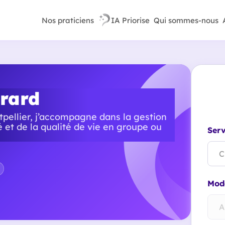
Nos praticiens
IA Priorise
Qui sommes-nous
rard
pellier, j’accompagne dans la gestion
té et de la qualité de vie en groupe ou
Serv
C
Mode
A