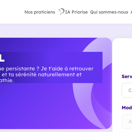
Nos praticiens
IA Priorise
Qui sommes-nous
L
ue persistante ? Je t'aide à retrouver
 et ta sérénité naturellement et
Serv
thie.
C
Mode
A