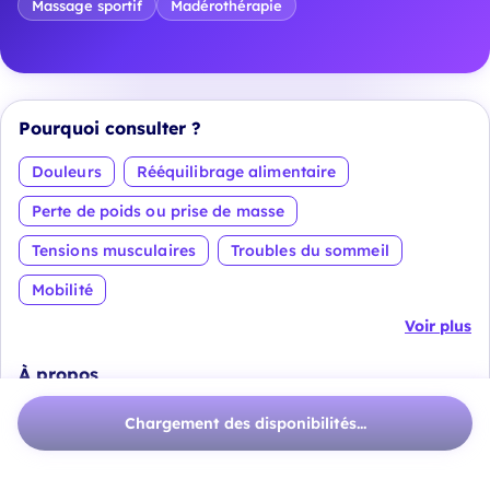
Massage sportif
Madérothérapie
Pourquoi consulter ?
Douleurs
Rééquilibrage alimentaire
Perte de poids ou prise de masse
Tensions musculaires
Troubles du sommeil
Mobilité
Voir plus
À propos
Chargement des disponibilités...
Ancienne sportive de haut niveau Handball, c’est
avec passion que je me suis tournée vers la diététique
après ma carrière (depuis 8 ans déjà), pour aider et