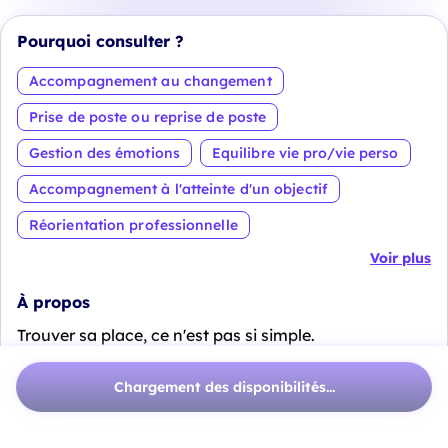
Pourquoi consulter ?
Accompagnement au changement
Prise de poste ou reprise de poste
Gestion des émotions
Equilibre vie pro/vie perso
Accompagnement à l'atteinte d'un objectif
Réorientation professionnelle
Voir plus
À propos
Trouver sa place, ce n'est pas si simple.
Dans le monde du travail ou dans sa vie personnelle.
Chargement des disponibilités...
Parfois, on avance en suivant une voie en respectant
des attentes qui ne sont pas forcément les nôtres. On