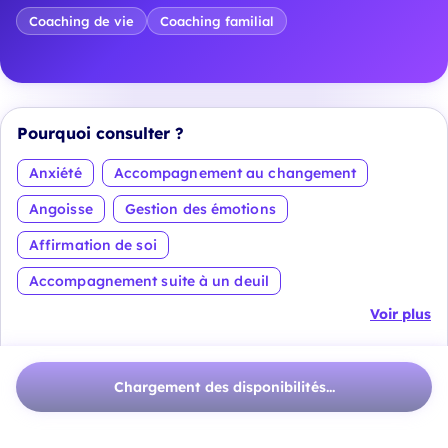
Coaching de vie
Coaching familial
Pourquoi consulter ?
Anxiété
Accompagnement au changement
Angoisse
Gestion des émotions
Affirmation de soi
Accompagnement suite à un deuil
Voir plus
À propos
Chargement des disponibilités...
Passionné par le potentiel humain, et ayant été
assistante maternelle agréée pendant plusieurs