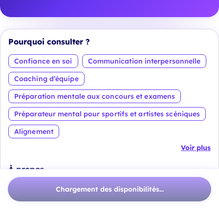
Pourquoi consulter ?
Confiance en soi
Communication interpersonnelle
Coaching d’équipe
Préparation mentale aux concours et examens
Préparateur mental pour sportifs et artistes scéniques
Alignement
Voir plus
À propos
Mon parcours s’est construit à la croisée de l’humain,
Chargement des disponibilités...
du management et de la performance.
J’ai d’abord exercé pendant
10 ans comme infirmier