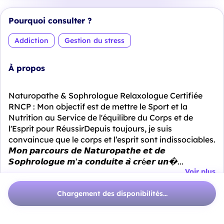
Pourquoi consulter ?
Addiction
Gestion du stress
À propos
Naturopathe & Sophrologue Relaxologue Certifiée
RNCP : Mon objectif est de mettre le Sport et la
Nutrition au Service de l'équilibre du Corps et de
l'Esprit pour RéussirDepuis toujours, je suis
convaincue que le corps et l’esprit sont indissociables.
𝙈𝙤𝙣 𝙥𝙖𝙧𝙘𝙤𝙪𝙧𝙨 𝙙𝙚 𝙉𝙖𝙩𝙪𝙧𝙤𝙥𝙖𝙩𝙝𝙚 𝙚𝙩 𝙙𝙚
𝙎𝙤𝙥𝙝𝙧𝙤𝙡𝙤𝙜𝙪𝙚 𝙢’𝙖 𝙘𝙤𝙣𝙙𝙪𝙞𝙩𝙚 𝙖̀ 𝙘𝙧é𝙚𝙧 𝙪𝙣�...
Voir plus
Me contacter
Chargement des disponibilités...
deniseperspective.eveil@orange.fr
07 86 77 43 11