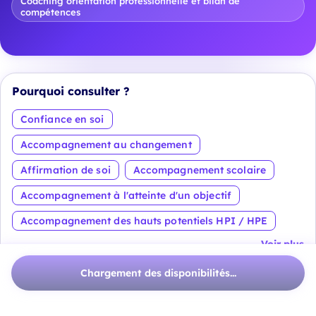
Coaching orientation professionnelle et bilan de
compétences
Pourquoi consulter ?
Confiance en soi
Accompagnement au changement
Affirmation de soi
Accompagnement scolaire
Accompagnement à l'atteinte d'un objectif
Accompagnement des hauts potentiels HPI / HPE
Voir plus
Chargement des disponibilités...
À propos
J'accompagne depuis plusieurs années différents
profils toujours dans la bienveillance et la tolérance :