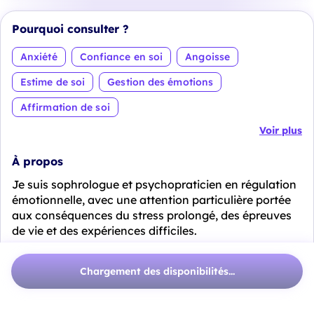
Pourquoi consulter ?
Anxiété
Confiance en soi
Angoisse
Estime de soi
Gestion des émotions
Affirmation de soi
Voir plus
À propos
Je suis sophrologue et psychopraticien en régulation
émotionnelle, avec une attention particulière portée
aux conséquences du stress prolongé, des épreuves
de vie et des expériences difficiles.
À La Rochelle, j’accompagne les enfants dès 9 ans,
Chargement des disponibilités...
les adolescents et les adultes lorsque le corps et les
émotions restent en alerte, afin de retrouver
progressivement davantage de sécurité, d’a...