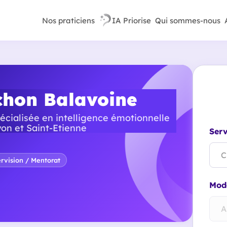
Nos praticiens
IA Priorise
Qui sommes-nous
chon Balavoine
écialisée en intelligence émotionnelle
on et Saint-Etienne
Serv
C
rvision / Mentorat
Mode
A