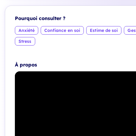
Pourquoi consulter ?
Anxiété
Confiance en soi
Estime de soi
Ges
Stress
À propos