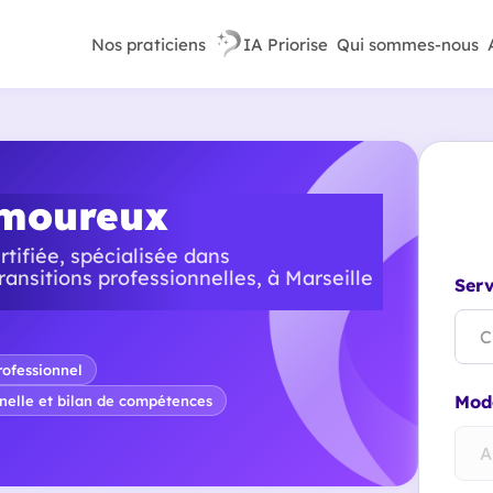
Nos praticiens
IA Priorise
Qui sommes-nous
amoureux
tifiée, spécialisée dans
nsitions professionnelles, à Marseille
Serv
C
ofessionnel
Mode
nelle et bilan de compétences
A