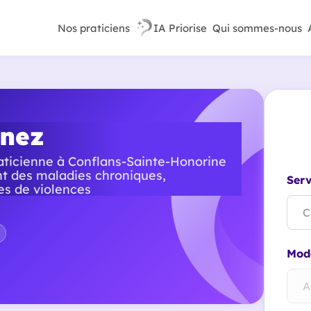
Nos praticiens
IA Priorise
Qui sommes-nous
inez
ticienne à Conflans-Sainte-Honorine
 des maladies chroniques,
Serv
es de violences
C
Mode
A