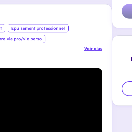
t
Epuisement professionnel
bre vie pro/vie perso
Voir plus