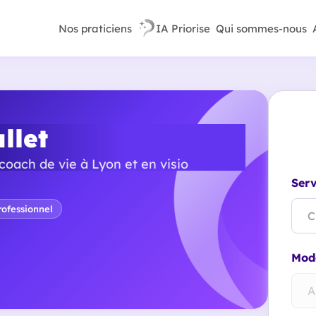
Nos praticiens
IA Priorise
Qui sommes-nous
llet
coach de vie à Lyon et en visio
Serv
ofessionnel
C
Mode
A