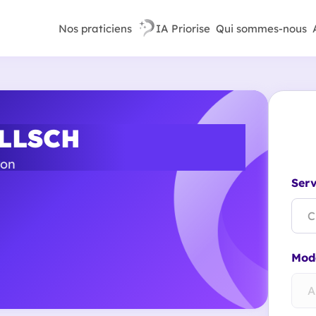
Nos praticiens
IA Priorise
Qui sommes-nous
ELLSCH
yon
Serv
C
Mode
A