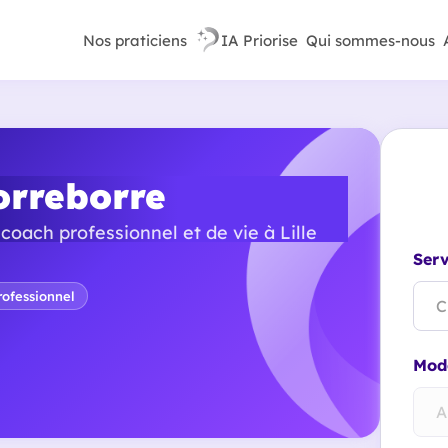
Nos praticiens
IA Priorise
Qui sommes-nous
orreborre
ach professionnel et de vie à Lille
Serv
ofessionnel
C
Mode
A