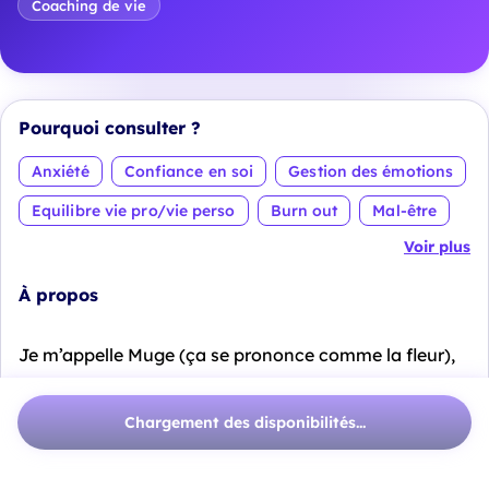
Coaching de vie
Pourquoi consulter ?
Anxiété
Confiance en soi
Gestion des émotions
Equilibre vie pro/vie perso
Burn out
Mal-être
Voir plus
À propos
Je m’appelle Muge (ça se prononce comme la fleur),
Je suis docteure en neurosciences, praticienne en art-
Chargement des disponibilités...
thérapie et coach certifiée.
Je crois profondément que nous méritons tous une