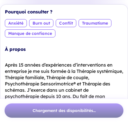
Pourquoi consulter ?
Anxiété
Burn out
Conflit
Traumatisme
Manque de confiance
À propos
Après 15 années d’expériences d’interventions en
entreprise je me suis formée à la Thérapie systémique,
Thérapie familiale, Thérapie de couple,
Psychothérapie Sensorimotrice® et Thérapie des
schémas. J’exerce dans un cabinet de
psychothérapie depuis 10 ans. Du fait de mon
parcours de formation ma spécificité est de pouvoir
vous aider à vous libérer de difficultés autant
Chargement des disponibilités...
personnelles que pr...
Voir plus