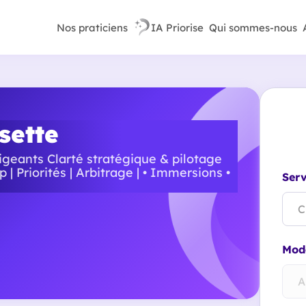
Nos praticiens
IA Priorise
Qui sommes-nous
sette
eants Clarté stratégique & pilotage
p | Priorités | Arbitrage | • Immersions •
Serv
C
Mode
A