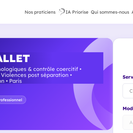
Nos praticiens
IA Priorise
Qui sommes-nous
ALLET
ologiques & contrôle coercitif •
 Violences post séparation •
Serv
n • Paris
C
ofessionnel
Mode
A