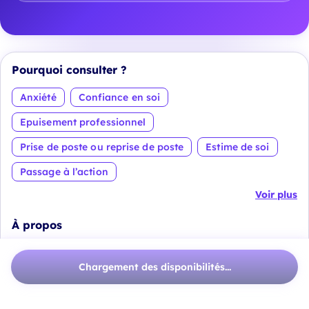
Pourquoi consulter ?
Anxiété
Confiance en soi
Epuisement professionnel
Prise de poste ou reprise de poste
Estime de soi
Passage à l’action
Voir plus
À propos
Coaching professionnel et bilan de compétences à
Chargement des disponibilités...
Nantes
Un accompagnement bienveillant et sur-mesure