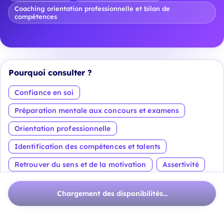
Coaching orientation professionnelle et bilan de
compétences
Pourquoi consulter ?
Confiance en soi
Préparation mentale aux concours et examens
Orientation professionnelle
Identification des compétences et talents
Retrouver du sens et de la motivation
Assertivité
Voir plus
Chargement des disponibilités...
À propos