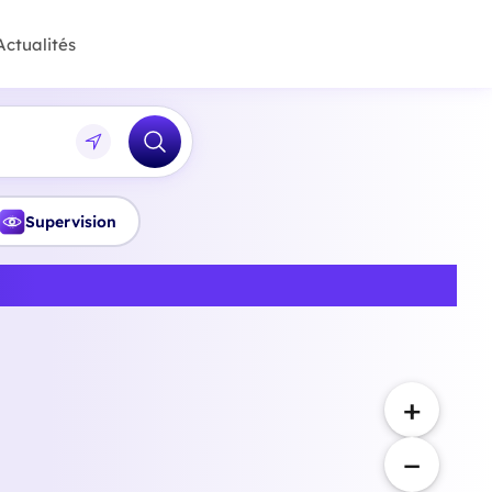
Actualités
Supervision
auts-de-France
+
−