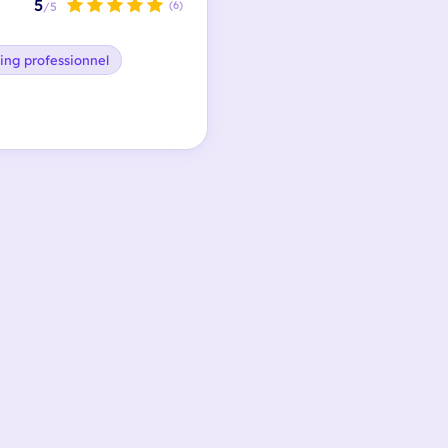
5
(6)
/5
ing professionnel