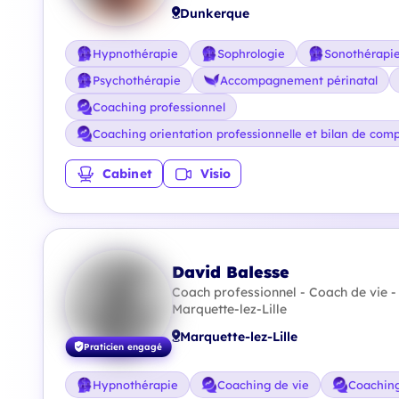
Dunkerque
Hypnothérapie
Sophrologie
Sonothérapi
Psychothérapie
Accompagnement périnatal
Coaching professionnel
Coaching orientation professionnelle et bilan de com
Cabinet
Visio
David Balesse
Coach professionnel - Coach de vie -
Marquette-lez-Lille
Marquette-lez-Lille
Praticien engagé
Hypnothérapie
Coaching de vie
Coaching