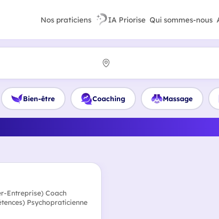
Nos praticiens
IA Priorise
Qui sommes-nous
Bien-être
Coaching
Massage
lleur Hypnothérapeute en 
ier-Entreprise) Coach
étences) Psychopraticienne