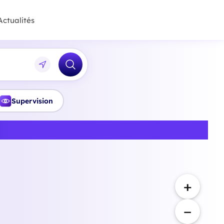
Actualités
Supervision
Hauts-de-France
+
−