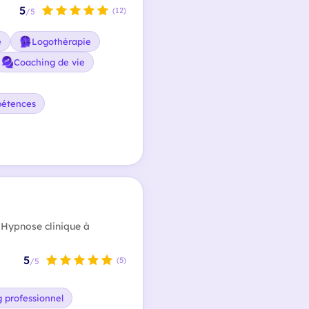
5
(12)
/5
e
Logothérapie
Coaching de vie
pétences
 Hypnose clinique à
5
(5)
/5
 professionnel