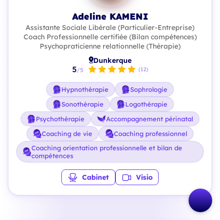
Adeline KAMENI
Assistante Sociale Libérale (Particulier-Entreprise)
Coach Professionnelle certifiée (Bilan compétences)
Psychopraticienne relationnelle (Thérapie)
Dunkerque
5
(12)
/5
Hypnothérapie
Sophrologie
Sonothérapie
Logothérapie
Psychothérapie
Accompagnement périnatal
Coaching de vie
Coaching professionnel
Coaching orientation professionnelle et bilan de
compétences
Cabinet
Visio