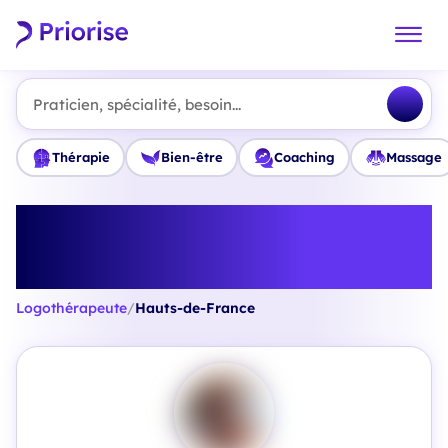
Praticien, spécialité, besoin...
Thérapie
Bien-être
Coaching
Massage
Trouvez le meilleur
Logothérapeute en Hauts-de-
France
Logothérapeute
/
Hauts-de-France