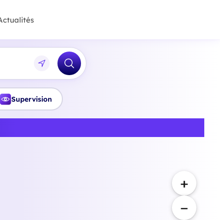
Actualités
Supervision
s de la Loire
+
−