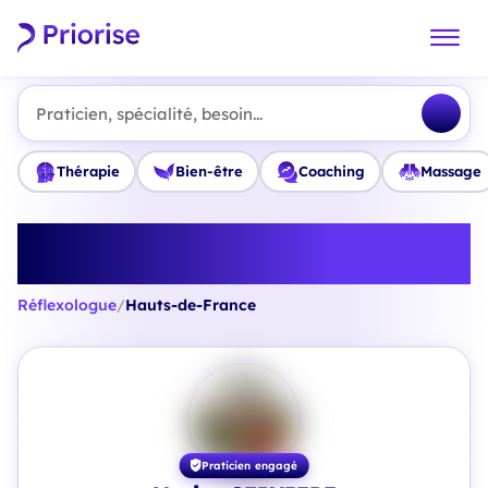
Praticien, spécialité, besoin...
Thérapie
Bien-être
Coaching
Massage
Trouvez le meilleur Réflexologue
en Hauts-de-France
Réflexologue
/
Hauts-de-France
Praticien engagé