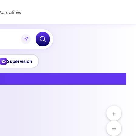
Actualités
Supervision
uts-de-France
+
−