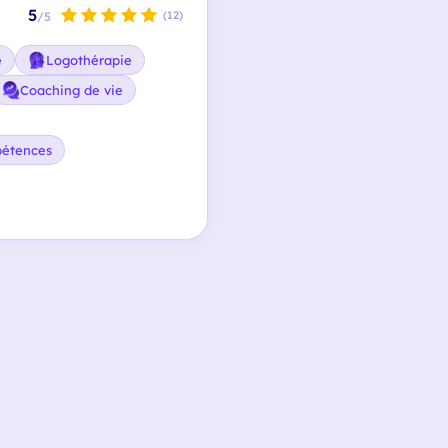
5
(12)
/5
e
Logothérapie
Coaching de vie
pétences