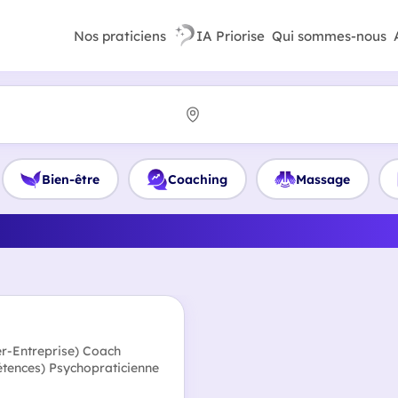
Nos praticiens
IA Priorise
Qui sommes-nous
Bien-être
Coaching
Massage
eilleur Sophrologue en Ha
ier-Entreprise) Coach
étences) Psychopraticienne