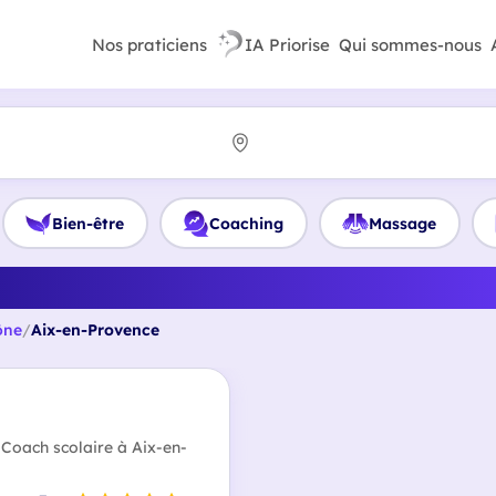
Nos praticiens
IA Priorise
Qui sommes-nous
Bien-être
Coaching
Massage
meilleur Coach de vie à Aix
ône
/
Aix-en-Provence
 Coach scolaire à Aix-en-