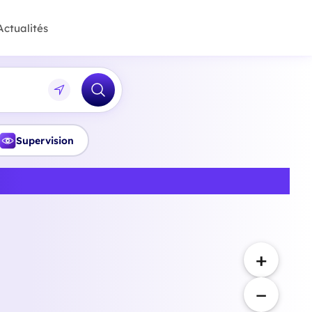
Actualités
Supervision
-en-Provence
+
−