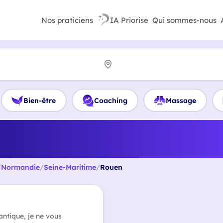
Nos praticiens
IA Priorise
Qui sommes-nous
Bien-être
Coaching
Massage
r Coach orientation professi
compétences à Rouen
/
Normandie
/
Seine-Maritime
/
Rouen
ntique, je ne vous