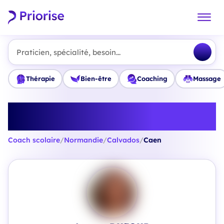
Praticien, spécialité, besoin...
Thérapie
Bien-être
Coaching
Massage
Trouvez le meilleur Coach
scolaire à Caen
Coach scolaire
/
Normandie
/
Calvados
/
Caen