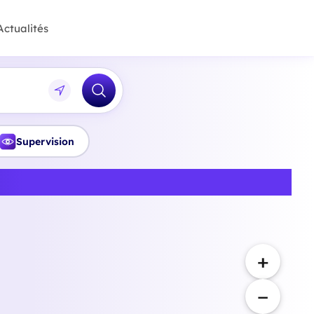
Actualités
Supervision
tal à Caen
+
−