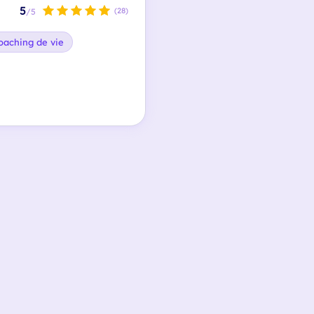
5
(28)
/5
oaching de vie