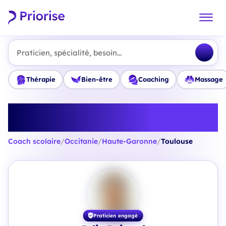
Praticien, spécialité, besoin...
Thérapie
Bien-être
Coaching
Massage
Trouvez le meilleur Coach
scolaire à Toulouse
Coach scolaire
/
Occitanie
/
Haute-Garonne
/
Toulouse
Praticien engagé