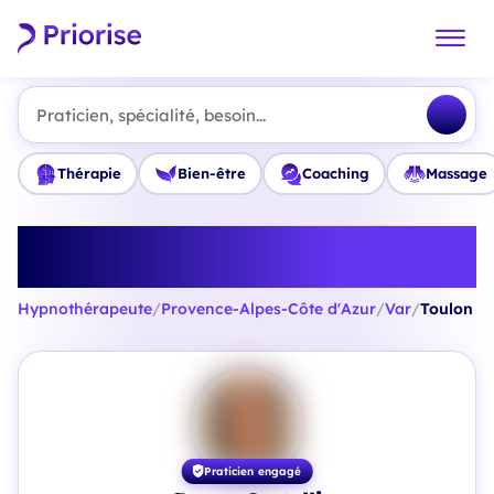
Praticien, spécialité, besoin...
Thérapie
Bien-être
Coaching
Massage
Trouvez le meilleur
Hypnothérapeute à Toulon
Hypnothérapeute
/
Provence-Alpes-Côte d'Azur
/
Var
/
Toulon
Praticien engagé