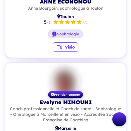
ANNE ECONOMOU
Anne Bourgoin, sophrologue à Toulon
Toulon
5
(6)
/5
Sophrologie
Visio
Praticien engagé
Evelyne MIMOUNI
Coach professionnelle et Coach de santé - Sophrologue
- Onirologue à Marseille et en visio - Accréditée Société
Française de Coaching
Marseille