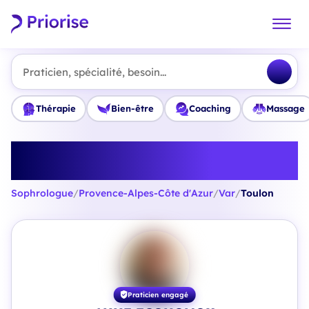
Praticien, spécialité, besoin...
Thérapie
Bien-être
Coaching
Massage
Trouvez le meilleur Sophrologue
à Toulon
Sophrologue
/
Provence-Alpes-Côte d'Azur
/
Var
/
Toulon
Praticien engagé