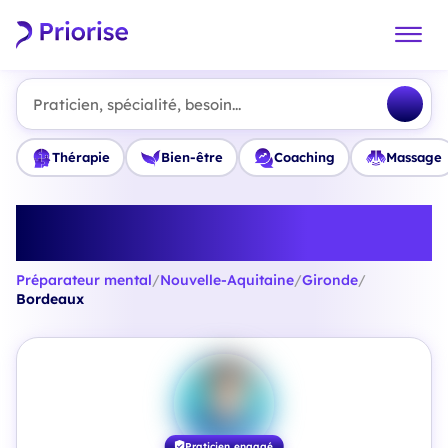
Praticien, spécialité, besoin...
Thérapie
Bien-être
Coaching
Massage
Trouvez le meilleur Préparateur
mental à Bordeaux
Préparateur mental
/
Nouvelle-Aquitaine
/
Gironde
/
Bordeaux
Praticien engagé