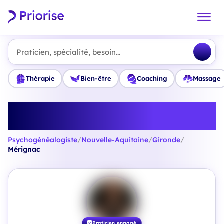
Praticien, spécialité, besoin...
Thérapie
Bien-être
Coaching
Massage
Trouvez le meilleur
Psychogénéalogiste à Mérignac
Psychogénéalogiste
/
Nouvelle-Aquitaine
/
Gironde
/
Mérignac
Praticien engagé