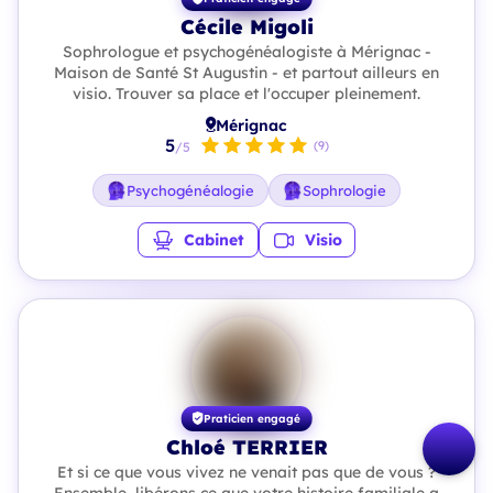
Cécile Migoli
Sophrologue et psychogénéalogiste à Mérignac -
Maison de Santé St Augustin - et partout ailleurs en
visio. Trouver sa place et l'occuper pleinement.
Mérignac
5
(9)
/5
Psychogénéalogie
Sophrologie
Cabinet
Visio
Praticien engagé
Chloé TERRIER
Et si ce que vous vivez ne venait pas que de vous ?