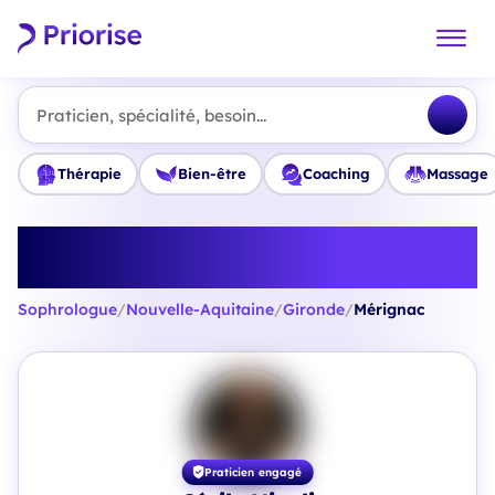
Praticien, spécialité, besoin...
Thérapie
Bien-être
Coaching
Massage
Trouvez le meilleur Sophrologue
à Mérignac
Sophrologue
/
Nouvelle-Aquitaine
/
Gironde
/
Mérignac
Praticien engagé