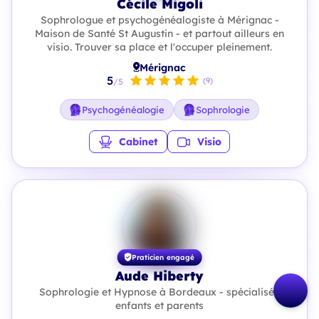
Cécile Migoli
Sophrologue et psychogénéalogiste à Mérignac -
Maison de Santé St Augustin - et partout ailleurs en
visio. Trouver sa place et l'occuper pleinement.
Mérignac
5
(9)
/5
Psychogénéalogie
Sophrologie
Cabinet
Visio
Praticien engagé
Aude Hiberty
Sophrologie et Hypnose à Bordeaux - spécialisée
enfants et parents