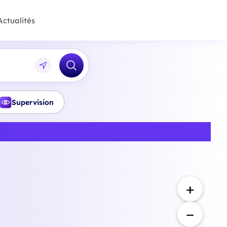
Actualités
Supervision
à Annecy
+
−