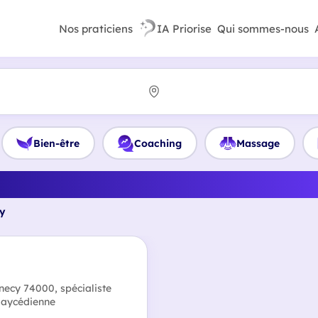
Nos praticiens
IA Priorise
Qui sommes-nous
Bien-être
Coaching
Massage
 le meilleur Sophrologue 
y
y 74000, spécialiste
Caycédienne