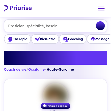
Praticien, spécialité, besoin...
Thérapie
Bien-être
Coaching
Massage
Trouvez le meilleur Coach de vie
en Haute-Garonne
Coach de vie
/
Occitanie
/
Haute-Garonne
Praticien engagé