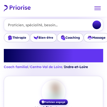
Praticien, spécialité, besoin...
Thérapie
Bien-être
Coaching
Massage
Trouvez le meilleur Coach
familial en Indre-et-Loire
Coach familial
/
Centre-Val de Loire
/
Indre-et-Loire
Praticien engagé