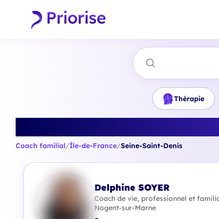
Thérapie
Trouvez le me
Coach familial
/
Île-de-France
/
Seine-Saint-Denis
Delphine SOYER
Coach de vie, professionnel et familia
Nogent-sur-Marne