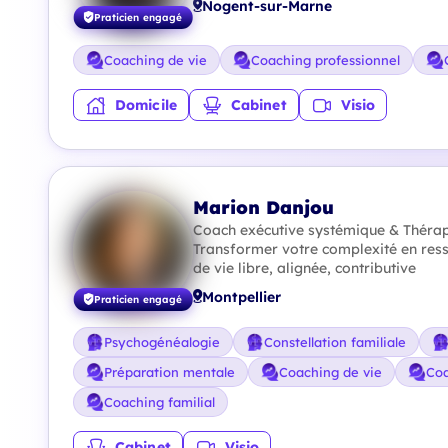
Nogent-sur-Marne
Praticien engagé
Coaching de vie
Coaching professionnel
Domicile
Cabinet
Visio
Marion Danjou
Coach exécutive systémique & Thérapi
Transformer votre complexité en ress
de vie libre, alignée, contributive
Montpellier
Praticien engagé
Psychogénéalogie
Constellation familiale
Préparation mentale
Coaching de vie
Coa
Coaching familial
Cabinet
Visio