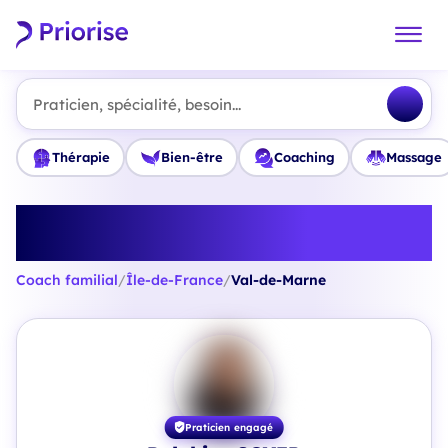
Praticien, spécialité, besoin...
Thérapie
Bien-être
Coaching
Massage
Trouvez le meilleur Coach
familial en Val-de-Marne
Coach familial
/
Île-de-France
/
Val-de-Marne
Praticien engagé