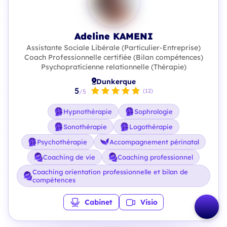
Adeline KAMENI
Assistante Sociale Libérale (Particulier-Entreprise)
Coach Professionnelle certifiée (Bilan compétences)
Psychopraticienne relationnelle (Thérapie)
Dunkerque
5
(12)
/5
Hypnothérapie
Sophrologie
Sonothérapie
Logothérapie
Psychothérapie
Accompagnement périnatal
Coaching de vie
Coaching professionnel
Coaching orientation professionnelle et bilan de
compétences
Cabinet
Visio