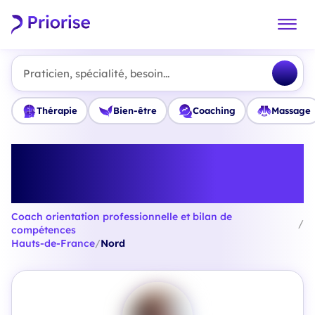
Praticien, spécialité, besoin...
Thérapie
Bien-être
Coaching
Massage
Trouvez le meilleur Coach
orientation professionnelle et
bilan de compétences en Nord
Coach orientation professionnelle et bilan de
/
compétences
Hauts-de-France
/
Nord