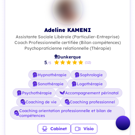
Adeline KAMENI
Assistante Sociale Libérale (Particulier-Entreprise)
Coach Professionnelle certifiée (Bilan compétences)
Psychopraticienne relationnelle (Thérapie)
Dunkerque
5
(12)
/5
Hypnothérapie
Sophrologie
Sonothérapie
Logothérapie
Psychothérapie
Accompagnement périnatal
Coaching de vie
Coaching professionnel
Coaching orientation professionnelle et bilan de
compétences
Cabinet
Visio