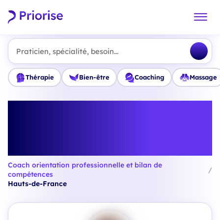
Praticien, spécialité, besoin...
Thérapie
Bien-être
Coaching
Massage
Trouvez le meilleur Coach
orientation professionnelle et
bilan de compétences en Hauts-
de-France
Coach orientation professionnelle et bilan de
/
compétences
Hauts-de-France